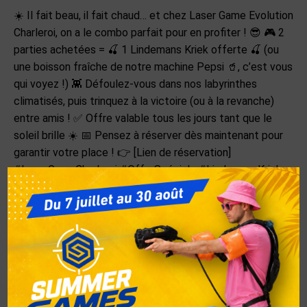
☀️ Il fait beau, il fait chaud… et chez Laser Game Evolution
Charleroi, on a le combo parfait pour en profiter ! 😎 🎮 2
parties achetées = 🍒 1 Lindemans Kriek offerte 🍒 (ou
une boisson fraîche de notre machine Pepsi 🥤, c’est vous
qui voyez !) 👾 Défoulez-vous dans nos labyrinthes
climatisés, puis trinquez à la victoire (ou à la revanche)
entre amis ! ✅ Offre valable tous les jours tant que le
soleil brille ☀️ 📅 Pensez à réserver dès maintenant pour
garantir votre place ! 👉 [Lien de réservation]
#LaserGameCharleroi #OffreSpéciale #LindemansKriek
#PepsiTime #JeuEtFraîcheur #CharleroiFun
#SortieEntreAmis
Catégorie :
Non classé
Par
respbel
30 avril 2025
Laisser un commentaire