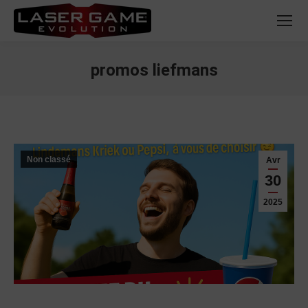
promos liefmans
Vous êtes ici :
Non classé
Avr
30
2025