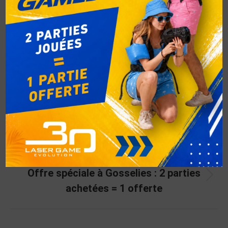
Auteur :
respbel
PRÉCÉDENT
MARDI GRAS
SUIVANT
Offre spéciale à Gosselies : 2 parties
achetées = 1 offerte