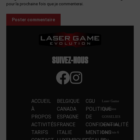
pour la prochaine fois que je commenterai.
Poster commentaire
SUIVEZ-NOUS
ACCUEIL
BELGIQUE
CGU
Laser Game
À
CANADA
POLITIQUE
Evolution
PROPOS
ESPAGNE
DE
GOSSELIES
ACTIVITÉS
FRANCE
CONFIDENTIALITÉ
Avenue des
TARIFS
ITALIE
MENTIONS
Etats Unis 6
6041