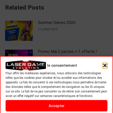
Related Posts
Summer Games 2026
21 juillet 2026
Promo Mai 2 parties + 1 offerte !
27 avril 2026
Gérer le consentement
Pour offrir les meilleures expériences, nous utilisons des technologies
telles que les cookies pour stocker et/ou accéder aux informations des
Venez profitez de note formule No
appareils. Le fait de consentir à ces technologies nous permettra de traiter
Limit !
des données telles que le comportement de navigation ou les ID uniques
sur ce site. Le fait de ne pas consentir ou de retirer son consentement peut
27 avril 2026
avoir un effet négatif sur certaines caractéristiques et fonctions.
Accepter
C’EST AUSSI NOëL CHEZ LASER