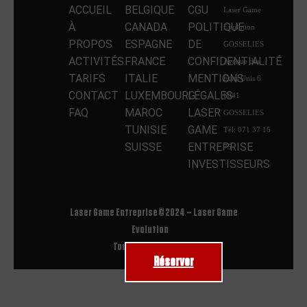
ACCUEIL
BELGIQUE
CGU
Laser Game
À
CANADA
POLITIQUE
Evolution
PROPOS
ESPAGNE
DE
GOSSELIES
ACTIVITÉS
FRANCE
CONFIDENTIALITÉ
Avenue des
TARIFS
ITALIE
MENTIONS
Etats Unis 6
CONTACT
LUXEMBOURG
LÉGALES
6041
FAQ
MAROC
LASER
GOSSELIES
TUNISIE
GAME
Tél: 071 37 16
SUISSE
ENTREPRISE
75
INVESTISSEURS
Laser Game Entreprise © 2024 – Laser Game
Evolution
Tous droits réservés
Réserver