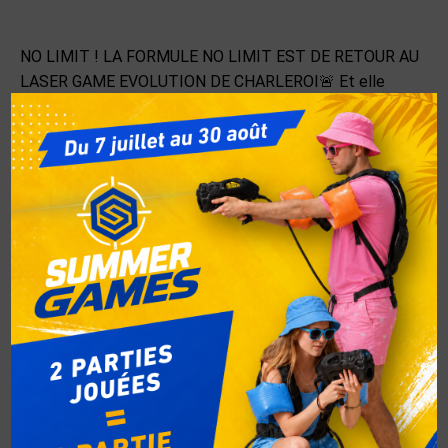
NO LIMIT ! LA FORMULE NO LIMIT EST DE RETOUR AU
LASER GAME EVOLUTION DE CHARLEROI🚨 Et elle
revient plus intense que jamais… 👉 Dès maintenant, tous
les jours à partir de 18h 🎯 19€ par personne = LASER
GAME EN ILLIMITÉ ✔️ Minimum 4 personnes et 4 parties
garanties ✔️ Avec pauses entre chaque session pour
reprendre des forces et repartir en mission
Catégorie :
Non classé
Par
respbel
27 avril 2026
Auteur :
respbel