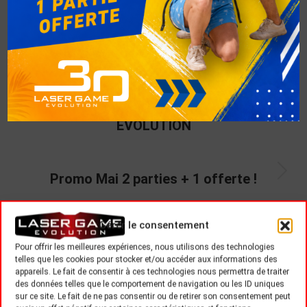
PRÉCÉDENT
C’EST AUSSI NOëL CHEZ LASER GAME
EVOLUTION
SUIVANT
Promo Mai 2 parties + 1 offerte !
Gérer le consentement
Pour offrir les meilleures expériences, nous utilisons des technologies
Related Posts
telles que les cookies pour stocker et/ou accéder aux informations des
appareils. Le fait de consentir à ces technologies nous permettra de traiter
des données telles que le comportement de navigation ou les ID uniques
Summer Games 2026
sur ce site. Le fait de ne pas consentir ou de retirer son consentement peut