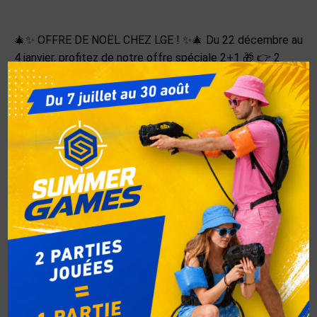
🎄✨ OFFRE DE NOËL CHEZ LGE ! ✨🎄 Du 22 décembre au
4 janvier, profitez de notre offre spéciale 2+1 🎁 👉 2
parties achetées = 1 partie OFFERTE L’occasion parfaite
de venir s’éclater entre amis ou en famille pendant les
vacances de Noël 🔫🔥 📍 Laser Game Evolution
Gosselies 📅 Offre valable du 22/12 au 04/01/26 À très
vite dans l’arène ! 😎🎅
Catégorie :
Non classé
Par
respbel
21 décembre 2025
Auteur :
respbel