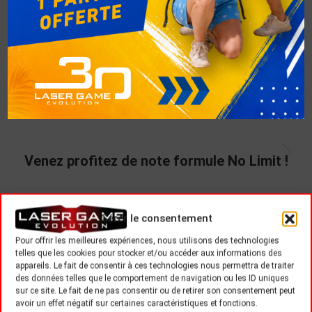
PRÉCÉDENT
Découvrez notre offre Black Friday
SUIVANT
Venez profitez de note formule No Limit !
Gérer le consentement
Related Posts
Pour offrir les meilleures expériences, nous utilisons des technologies
telles que les cookies pour stocker et/ou accéder aux informations des
appareils. Le fait de consentir à ces technologies nous permettra de traiter
Summer Games 2026
des données telles que le comportement de navigation ou les ID uniques
sur ce site. Le fait de ne pas consentir ou de retirer son consentement peut
21 juillet 2026
avoir un effet négatif sur certaines caractéristiques et fonctions.