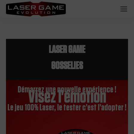
LASER GAME
GOSSELIES
Démarrez une nouvelle expérience !
Visez l'émotion
Le jeu 100% Laser, le tester c'est l'adopter !