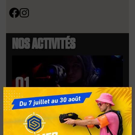
NOS ACTIVITÉS
01.
LASER GAME
Découvrez nos labyrinthes immersifs de
plusieurs étages!