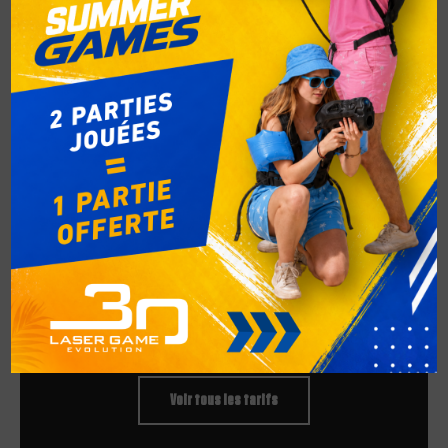
01.
1 partie de 20 minutes
6 joueurs minimum
9€
/Pers
Réserver
Voir tous les tarifs