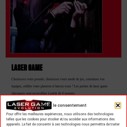
LASER GAME
Choisissez votre pseudo, choisissez votre mode de jeu, constituez vos
équipes, enfilez votre plastron et lancez-vous ! Les parties de laser game
classiques sont accessibles à partir de 6 joueurs.
Le Laser Game Evolution est un jeu de tir où plusieurs joueurs s’affrontent,
Gérer le consentement
en individuel ou en équipes, pour marquer un maximum de points.
Pour offrir les meilleures expériences, nous utilisons des technologies
telles que les cookies pour stocker et/ou accéder aux informations des
Quel que soit le nombre de joueurs dans la partie, il est possible de jouer en
appareils. Le fait de consentir à ces technologies nous permettra de traiter