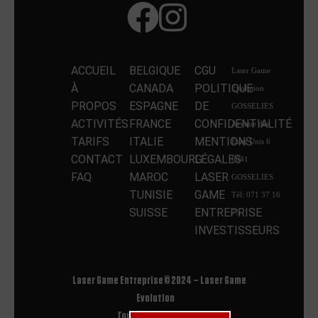
ACCUEIL
BELGIQUE
CGU
Laser Game
À
CANADA
POLITIQUE
Evolution
PROPOS
ESPAGNE
DE
GOSSELIES
ACTIVITÉS
FRANCE
CONFIDENTIALITÉ
Avenue des
TARIFS
ITALIE
MENTIONS
Etats Unis 6
CONTACT
LUXEMBOURG
LÉGALES
6041
FAQ
MAROC
LASER
GOSSELIES
TUNISIE
GAME
Tél: 071 37 16
SUISSE
ENTREPRISE
75
INVESTISSEURS
Laser Game Entreprise © 2024 – Laser Game
Evolution
Tous droits réservés