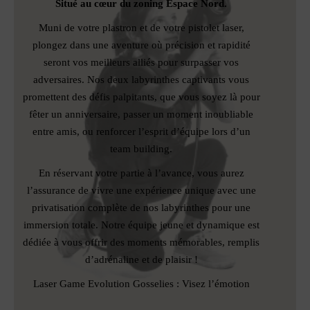
Situé au cœur du zoning Espace Nord.
Muni de votre plastron et de votre pistolet laser,
plongez dans une aventure où précision et rapidité
seront vos meilleurs alliés pour surpasser vos
adversaires. Nos deux labyrinthes captivants vous
promettent des défis palpitants, que vous soyez là pour
fêter un anniversaire, passer un moment inoubliable
entre amis, ou renforcer l’esprit d’équipe lors d’un
team building.
En réservant votre partie à l’avance, vous aurez
l’assurance de vivre une expérience unique avec une
privatisation complète de nos labyrinthes pour une
immersion totale. Notre équipe jeune et dynamique est
dédiée à vous offrir des moments mémorables, remplis
d’adrénaline et de plaisir !
Laser Game Evolution Gosselies : Visez l’émotion