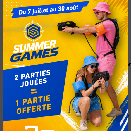
déguisés
et vivez
une
expérience
inoubliable.
Déguisemen
et
Masques
: Enfilez
vos
costumes
les plus
extravagants
et
participez