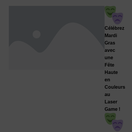
Célébrez
Mardi
Gras
avec
une
Fête
Haute
en
Couleurs
au
Laser
Game !