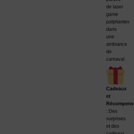
de laser
game
palpitantes
dans
une
ambiance
de
carnaval.
Cadeaux
et
Récompens
: Des
surprises
et des
cadeaux