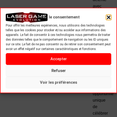
avec
des
Gérer le consentement
friandises
et des
Pour offrir les meilleures expériences, nous utilisons des technologies
telles que les cookies pour stocker et/ou accéder aux informations des
boissons
appareils. Le fait de consentir à ces technologies nous permettra de traiter
spécialemen
des données telles que le comportement de navigation ou les ID uniques
sur ce site. Le fait de ne pas consentir ou de retirer son consentement peut
sélectionnée
avoir un effet négatif sur certaines caractéristiques et fonctions.
pour
l’occasion.
Accepter
Ne
Refuser
manquez
pas
Voir les préférences
cette
opportunité
unique
de
célébrer