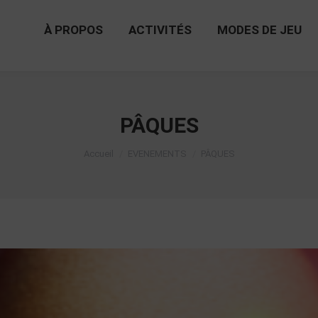
À PROPOS
ACTIVITÉS
MODES DE JEU
À PROPOS
ACTIVITÉS
MODES DE JEU
PÂQUES
Vous êtes ici :
Accueil
EVENEMENTS
PÂQUES