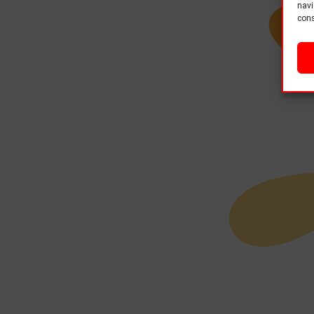
navi
cons