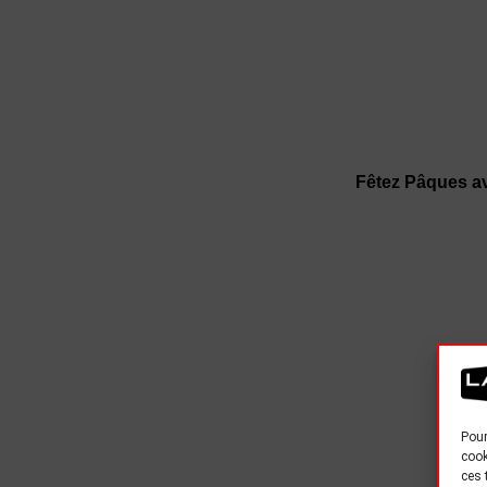
Fêtez Pâques av
Pour
cook
ces 