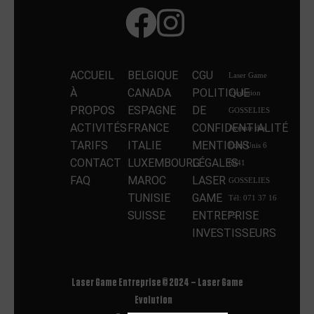
ACCUEIL
BELGIQUE
CGU
Laser Game
À
CANADA
POLITIQUE
Evolution
PROPOS
ESPAGNE
DE
GOSSELIES
ACTIVITÉS
FRANCE
CONFIDENTIALITÉ
Avenue des
TARIFS
ITALIE
MENTIONS
Etats Unis 6
CONTACT
LUXEMBOURG
LÉGALES
6041
FAQ
MAROC
LASER
GOSSELIES
TUNISIE
GAME
Tél: 071 37 16
SUISSE
ENTREPRISE
75
INVESTISSEURS
Laser Game Entreprise © 2024 – Laser Game
Evolution