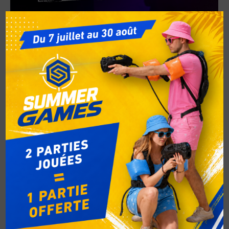
Promo Mai 2 parties + 1 offerte !
Non classé
Par
respbel
27 avril 2026
En mai, jouez quand il vous plaît au Laser Game
Evolution Charleroi 🎯 Profitez d’une offre
exceptionnelle sur plusieurs périodes du mois :
pour 2 parties achetées, la 3e est offerte 🎉
L’occasion idéale de venir entre amis, en famille ou
entre collègues pour prolonger le plaisir et
enchaîner les parties dans nos labyrinthes
immersifs…