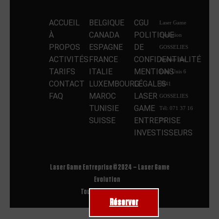
ACCUEIL
BELGIQUE
CGU
Laser Game
À
CANADA
POLITIQUE
Evolution
PROPOS
ESPAGNE
DE
GOSSELIES
ACTIVITÉS
FRANCE
CONFIDENTIALITÉ
Avenue des
TARIFS
ITALIE
MENTIONS
Etats Unis 6
CONTACT
LUXEMBOURG
LÉGALES
6041
FAQ
MAROC
LASER
GOSSELIES
TUNISIE
GAME
Tél: 071 37 16
SUISSE
ENTREPRISE
75
INVESTISSEURS
Laser Game Entreprise © 2024 – Laser Game
Evolution
Tous droits réservés
Réserver