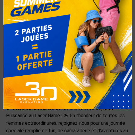
LA JOURNÉE SPÉCIALE
EVENEMENTS
Par
admin
26 juin 2024
Laisser un commentaire
🌸 Célébrez la Journée de la Femme avec Style et
Puissance au Laser Game ! 🌸 En l’honneur de toutes les
femmes extraordinaires, rejoignez-nous pour une journée
spéciale remplie de fun, de camaraderie et d’aventures au